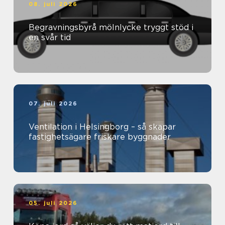
08. juli 2026
Begravningsbyrå mölnlycke tryggt stöd i
en svår tid
07. juli 2026
Ventilation i Helsingborg – så skapar
fastighetsägare friskare byggnader
05. juli 2026