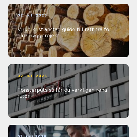
02. juli 2026
Virke kristianstad guide till rätt trä för
dina byggprojekt
02. juli 2026
Fönsterputs så får du verkligen rena
rutor
01. juli 2026