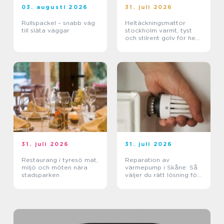
03. augusti 2026
31. juli 2026
Rullspackel – snabb väg
Heltäckningsmattor
till släta väggar
stockholm varmt, tyst
och stilrent golv för hem
och kontor
31. juli 2026
31. juli 2026
Restaurang i tyresö mat,
Reparation av
miljö och möten nära
värmepump i Skåne: Så
stadsparken
väljer du rätt lösning för
klimat och plånbok