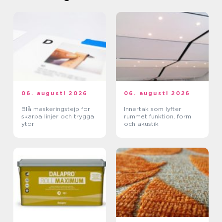
06. augusti 2026
06. augusti 2026
Blå maskeringstejp för
Innertak som lyfter
skarpa linjer och trygga
rummet funktion, form
ytor
och akustik