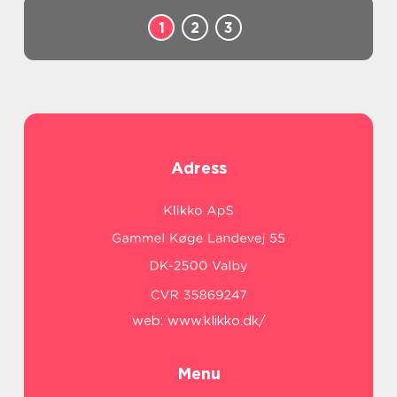
1
2
3
Adress
web:
www.klikko.dk/
Menu