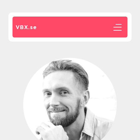
VBX.
se