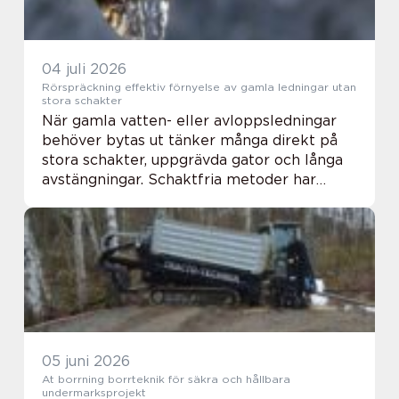
04 juli 2026
Rörspräckning effektiv förnyelse av gamla ledningar utan
stora schakter
När gamla vatten- eller avloppsledningar
behöver bytas ut tänker många direkt på
stora schakter, uppgrävda gator och långa
avstängningar. Schaktfria metoder har
förändrat detta. Genom Rörspräckning kan
gamla ledningar ersättas eller
dimensioneras upp...
05 juni 2026
At borrning borrteknik för säkra och hållbara
undermarksprojekt