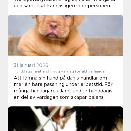
och samtidigt kännas igen som personen
som faktiskt sitter bakom ratten. I
Vällingby finns flera möjligheter för den
som vill ta...
31 januari 2026
Hunddagis jämtland trygg vardag för aktiva hundar
Att lämna sin hund på dagis handlar om
mer än bara passning under arbetstid. För
många hundägare i Jämtland är hunddagis
en del av vardagen som skapar balans,
minskar stress och ger hunden en rikare
tillvaro. Ett välfungerande hunddagis
kombinerar rö...