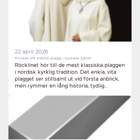
risken för stopp, dålig lukt och
vattenskador. För fastigh...
22 april 2026
Röcklin ett tidlöst plagg i kyrkans tjänst
Röcklinet hör till de mest klassiska plaggen
i nordisk kyrklig tradition. Det enkla, vita
plagget ser stillsamt ut vid första anblick,
men rymmer en lång historia, tydlig
symbolik och praktiska överväganden som
påverkar varje gudstjänstfirande. För d...