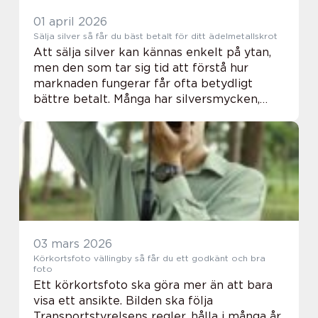
01 april 2026
Sälja silver så får du bäst betalt för ditt ädelmetallskrot
Att sälja silver kan kännas enkelt på ytan,
men den som tar sig tid att förstå hur
marknaden fungerar får ofta betydligt
bättre betalt. Många har silversmycken,
bestick, mynt eller prydnader hemma som
aldrig används. De ligger längst in i en låda
och...
03 mars 2026
Körkortsfoto vällingby så får du ett godkänt och bra
foto
Ett körkortsfoto ska göra mer än att bara
visa ett ansikte. Bilden ska följa
Transportstyrelsens regler, hålla i många år