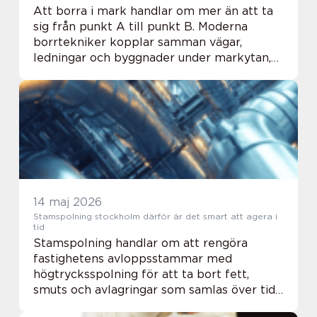
Att borra i mark handlar om mer än att ta
sig från punkt A till punkt B. Moderna
borrtekniker kopplar samman vägar,
ledningar och byggnader under markytan,
utan att störa ovanliggande miljö i onödan.
När AT Borrning används på rätt sätt kan
arbetet b...
14 maj 2026
Stamspolning stockholm därför är det smart att agera i
tid
Stamspolning handlar om att rengöra
fastighetens avloppsstammar med
högtrycksspolning för att ta bort fett,
smuts och avlagringar som samlas över tid.
När stammarna spolas regelbundet minskar