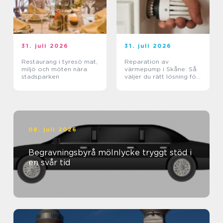
31. juli 2026
31. juli 2026
Restaurang i tyresö mat,
Reparation av
miljö och möten nära
värmepump i Skåne: Så
stadsparken
väljer du rätt lösning för
klimat och plånbok
08. juli 2026
Begravningsbyrå mölnlycke tryggt stöd i
en svår tid