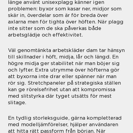
länge använt unisexplagg känner igen
problemen: byxor som kasar ner, midjor som
skär in, överdelar som är för breda över
axlarna men för tighta över höften. När plagg
inte sitter som de ska påverkas både
arbetsglädje och effektivitet.
Väl genomtänkta arbetskläder dam tar hänsyn
till skillnader i höft, midja, lår och längd. En
högre midja ger stabilitet när man böjer sig
och lyfter. Extra utrymme över höfterna gör
att byxorna inte drar eller spänner när man
rör sig. Stretchpaneler på strategiska ställen
kan ge rörelsefrihet utan att kompromissa
med slitstyrka där tyget utsätts för mest
slitage.
En tydlig storleksguide, gärna kompletterad
med modelljämförelser, hjälper användaren
att hitta rätt passform från början. När