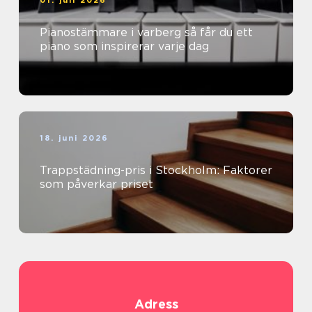
01. juli 2026
Pianostämmare i varberg så får du ett
piano som inspirerar varje dag
18. juni 2026
Trappstädning-pris i Stockholm: Faktorer
som påverkar priset
Adress