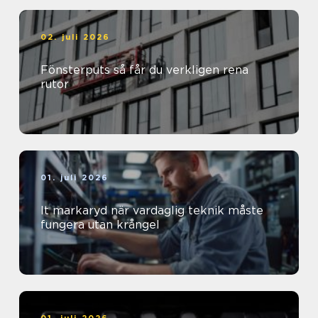
02. juli 2026
Fönsterputs så får du verkligen rena
rutor
01. juli 2026
It markaryd när vardaglig teknik måste
fungera utan krångel