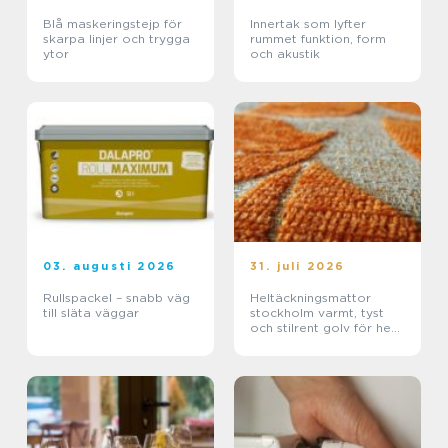
Blå maskeringstejp för
Innertak som lyfter
skarpa linjer och trygga
rummet funktion, form
ytor
och akustik
03. augusti 2026
31. juli 2026
Rullspackel – snabb väg
Heltäckningsmattor
till släta väggar
stockholm varmt, tyst
och stilrent golv för hem
och kontor