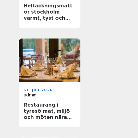
Heltäckningsmatt
or stockholm
varmt, tyst och
stilrent golv för
hem och kontor
31. juli 2026
admin
Restaurang i
tyresö mat, miljö
och möten nära
stadsparken