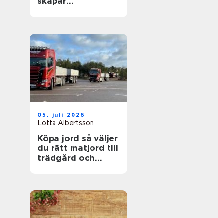
skapar
fastighetsägare
friskare
byggnader
05. juli 2026
Lotta Albertsson
Köpa jord så väljer
du rätt matjord till
trädgård och
anläggning