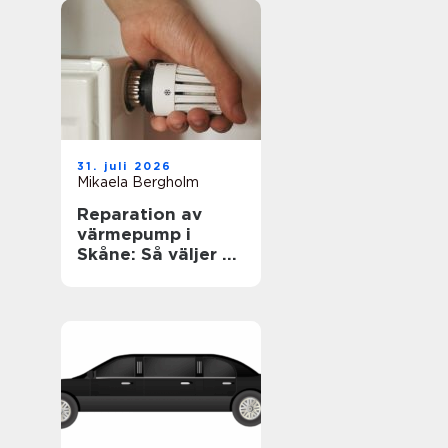
31. juli 2026
Mikaela Bergholm
Reparation av
värmepump i
Skåne: Så väljer du
rätt lösning för
klimat och
plånbok