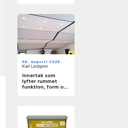
trygga ytor
06. augusti 2026
Karl Lindgren
Innertak som
lyfter rummet
funktion, form och
akustik