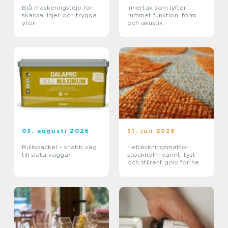
Blå maskeringstejp för
Innertak som lyfter
skarpa linjer och trygga
rummet funktion, form
ytor
och akustik
03. augusti 2026
31. juli 2026
Rullspackel – snabb väg
Heltäckningsmattor
till släta väggar
stockholm varmt, tyst
och stilrent golv för hem
och kontor