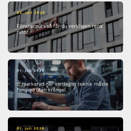
02. juli 2026
Fönsterputs så får du verkligen rena
rutor
01. juli 2026
It markaryd när vardaglig teknik måste
fungera utan krångel
01. juli 2026