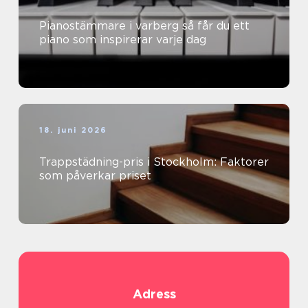
Pianostämmare i varberg så får du ett
piano som inspirerar varje dag
18. juni 2026
Trappstädning-pris i Stockholm: Faktorer
som påverkar priset
Adress