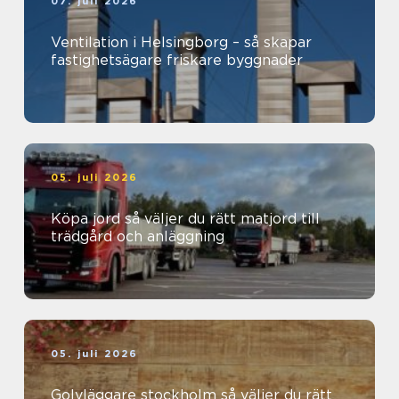
07. juli 2026
Ventilation i Helsingborg – så skapar
fastighetsägare friskare byggnader
05. juli 2026
Köpa jord så väljer du rätt matjord till
trädgård och anläggning
05. juli 2026
Golvläggare stockholm så väljer du rätt