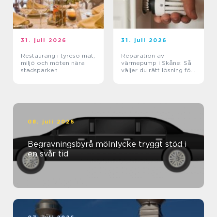
31. juli 2026
31. juli 2026
Restaurang i tyresö mat,
Reparation av
miljö och möten nära
värmepump i Skåne: Så
stadsparken
väljer du rätt lösning för
klimat och plånbok
08. juli 2026
Begravningsbyrå mölnlycke tryggt stöd i
en svår tid