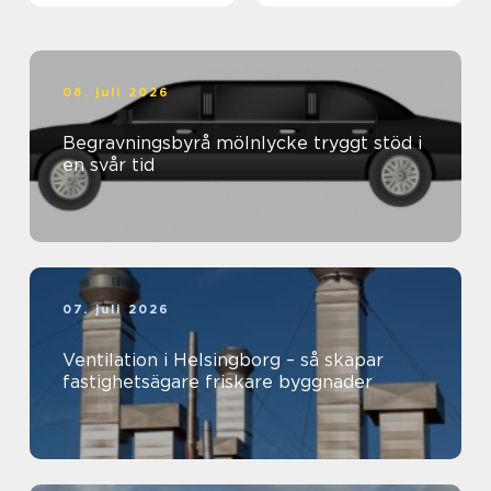
08. juli 2026
Begravningsbyrå mölnlycke tryggt stöd i
en svår tid
07. juli 2026
Ventilation i Helsingborg – så skapar
fastighetsägare friskare byggnader