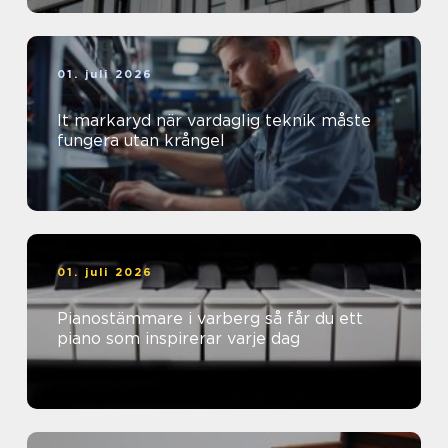
01. juli 2026
It markaryd när vardaglig teknik måste
fungera utan krångel
01. juli 2026
Pianostämmare i varberg så får du ett
piano som inspirerar varje dag