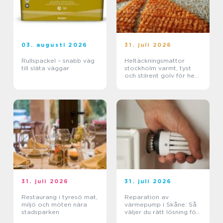
03. augusti 2026
31. juli 2026
Rullspackel – snabb väg
Heltäckningsmattor
till släta väggar
stockholm varmt, tyst
och stilrent golv för hem
och kontor
31. juli 2026
31. juli 2026
Restaurang i tyresö mat,
Reparation av
miljö och möten nära
värmepump i Skåne: Så
stadsparken
väljer du rätt lösning för
klimat och plånbok