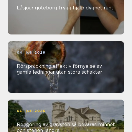
Låsjour göteborg trygg hjälp dygnet runt
04. juli 2026
Rörspräckning effektiv förnyelse av
gamla ledningar utan stora schakter
03. juli 2026
Rengöring av gravsten så bevaras minnet
och stenen längre