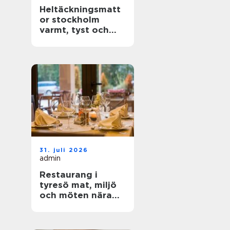
Heltäckningsmatt
or stockholm
varmt, tyst och
stilrent golv för
hem och kontor
31. juli 2026
admin
Restaurang i
tyresö mat, miljö
och möten nära
stadsparken