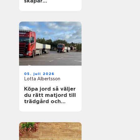
skapar
fastighetsägare
friskare
byggnader
05. juli 2026
Lotta Albertsson
Köpa jord så väljer
du rätt matjord till
trädgård och
anläggning