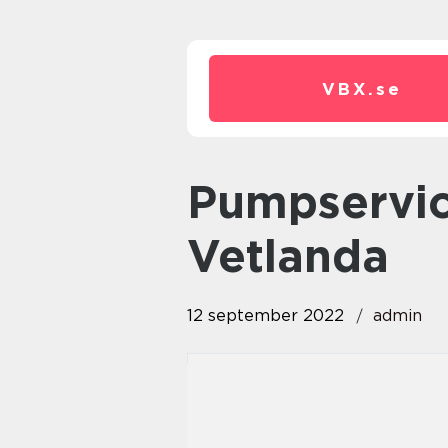
VBX.
se
pumpservice – pumpar
Vetlanda
12 september 2022
admin