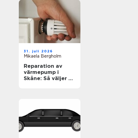
31. juli 2026
Mikaela Bergholm
Reparation av
värmepump i
Skåne: Så väljer du
rätt lösning för
klimat och
plånbok