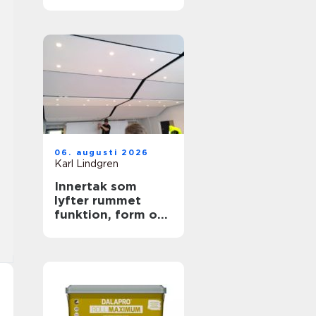
trygga ytor
06. augusti 2026
Karl Lindgren
Innertak som
lyfter rummet
funktion, form och
akustik