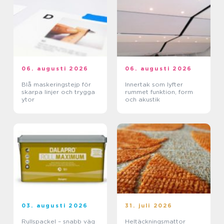
06. augusti 2026
06. augusti 2026
Blå maskeringstejp för
Innertak som lyfter
skarpa linjer och trygga
rummet funktion, form
ytor
och akustik
03. augusti 2026
31. juli 2026
Rullspackel – snabb väg
Heltäckningsmattor