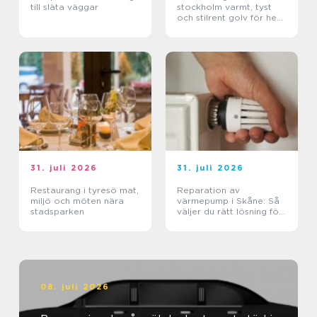
till släta väggar
stockholm varmt, tyst
och stilrent golv för hem
och kontor
31. juli 2026
31. juli 2026
Restaurang i tyresö mat,
Reparation av
miljö och möten nära
värmepump i Skåne: Så
stadsparken
väljer du rätt lösning för
klimat och plånbok
08. juli 2026