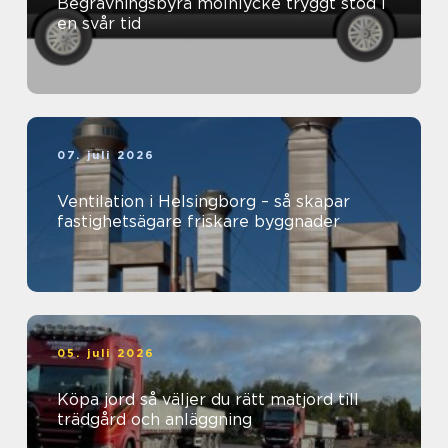
Begravningsbyrå mölnlycke tryggt stöd i
en svår tid
07. juli 2026
Ventilation i Helsingborg – så skapar
fastighetsägare friskare byggnader
05. juli 2026
Köpa jord så väljer du rätt matjord till
trädgård och anläggning