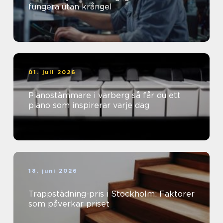
fungera utan krångel
01. juli 2026
Pianostämmare i varberg så får du ett
piano som inspirerar varje dag
18. juni 2026
Trappstädning-pris i Stockholm: Faktorer
som påverkar priset