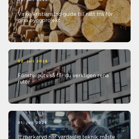
Virke kristianstad guide till rätt trä för
dina byggprojekt
02. juli 2026
Fönsterputs så får du verkligen rena
rutor
01. juli 2026
It markaryd när vardaglig teknik måste