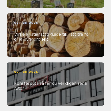
02. juli 2026
Virke kristianstad guide till rätt trä för
dina byggprojekt
02. juli 2026
Fönsterputs så får du verkligen rena
rutor