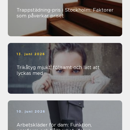
Trappstädning-pris i Stockholm: Faktorer
som påverkar priset
13. juni 2026
Trikåtyg mjukt, följsamt och lätt att
lyckas med
10. juni 2026
Arbetskläder för dam: Funktion,