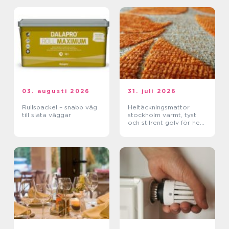
03. augusti 2026
31. juli 2026
Rullspackel – snabb väg
Heltäckningsmattor
till släta väggar
stockholm varmt, tyst
och stilrent golv för hem
och kontor