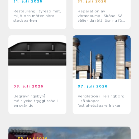
31. juli 2026
31. juli 2026
Restaurang i tyresö mat,
Reparation av
miljö och möten nära
värmepump i Skåne: Så
stadsparken
väljer du rätt lösning för
klimat och plånbok
08. juli 2026
07. juli 2026
Begravningsbyrå
Ventilation i Helsingborg
mölnlycke tryggt stöd i
– så skapar
en svår tid
fastighetsägare friskare
byggnader
05. juli 2026