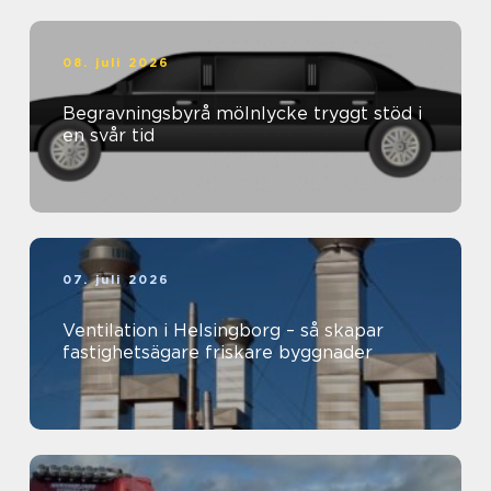
08. juli 2026
Begravningsbyrå mölnlycke tryggt stöd i
en svår tid
07. juli 2026
Ventilation i Helsingborg – så skapar
fastighetsägare friskare byggnader