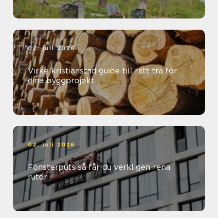
02. juli 2026
Virke kristianstad guide till rätt trä för
dina byggprojekt
02. juli 2026
Fönsterputs så får du verkligen rena
rutor