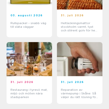
03. augusti 2026
31. juli 2026
Rullspackel – snabb väg
Heltäckningsmattor
till släta väggar
stockholm varmt, tyst
och stilrent golv för hem
och kontor
31. juli 2026
31. juli 2026
Restaurang i tyresö mat,
Reparation av
miljö och möten nära
värmepump i Skåne: Så
stadsparken
väljer du rätt lösning för
klimat och plånbok