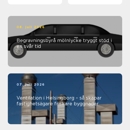
klimat och plånbok
08. juli 2026
Begravningsbyrå mölnlycke tryggt stöd i
en svår tid
07. juli 2026
Ventilation i Helsingborg – så skapar
fastighetsägare friskare byggnader