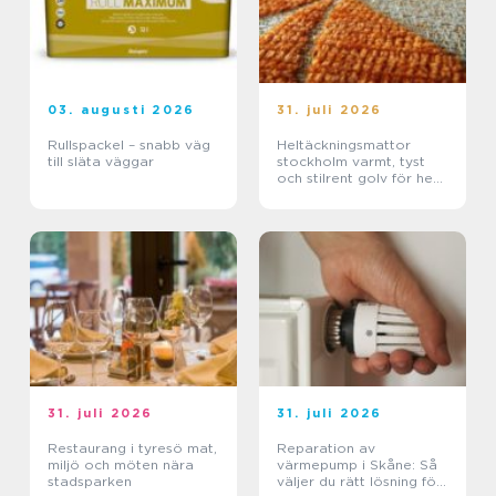
03. augusti 2026
31. juli 2026
Rullspackel – snabb väg
Heltäckningsmattor
till släta väggar
stockholm varmt, tyst
och stilrent golv för hem
och kontor
31. juli 2026
31. juli 2026
Restaurang i tyresö mat,
Reparation av
miljö och möten nära
värmepump i Skåne: Så
stadsparken
väljer du rätt lösning för