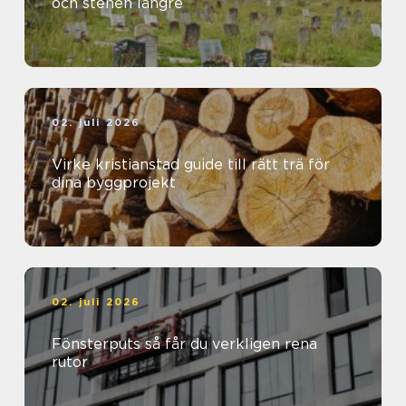
och stenen längre
02. juli 2026
Virke kristianstad guide till rätt trä för
dina byggprojekt
02. juli 2026
Fönsterputs så får du verkligen rena
rutor