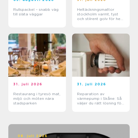
Rullspackel – snabb väg
Heltäckningsmattor
till släta väggar
stockholm varmt, tyst
och stilrent golv för hem
och kontor
31. juli 2026
31. juli 2026
Restaurang i tyresö mat,
Reparation av
miljö och möten nära
värmepump i Skåne: Så
stadsparken
väljer du rätt lösning för
klimat och plånbok
08. juli 2026