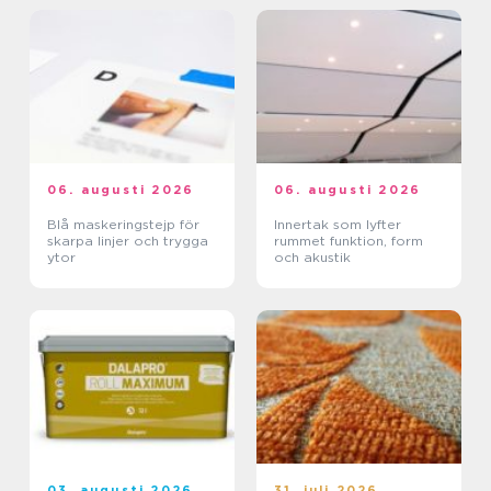
06. augusti 2026
06. augusti 2026
Blå maskeringstejp för
Innertak som lyfter
skarpa linjer och trygga
rummet funktion, form
ytor
och akustik
03. augusti 2026
31. juli 2026