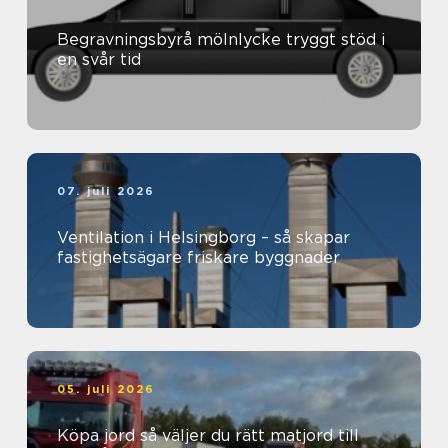
Begravningsbyrå mölnlycke tryggt stöd i
en svår tid
07. juli 2026
Ventilation i Helsingborg – så skapar
fastighetsägare friskare byggnader
05. juli 2026
Köpa jord så väljer du rätt matjord till