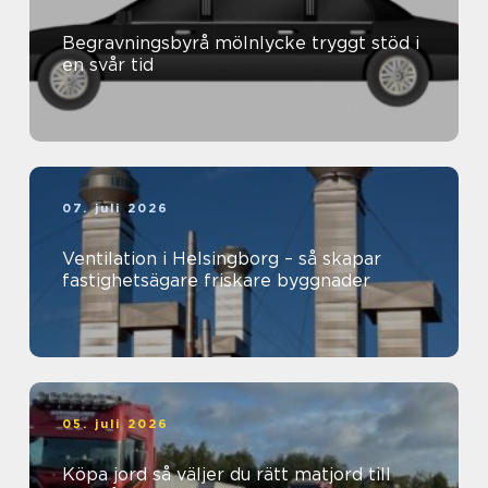
Begravningsbyrå mölnlycke tryggt stöd i
en svår tid
07. juli 2026
Ventilation i Helsingborg – så skapar
fastighetsägare friskare byggnader
05. juli 2026
Köpa jord så väljer du rätt matjord till