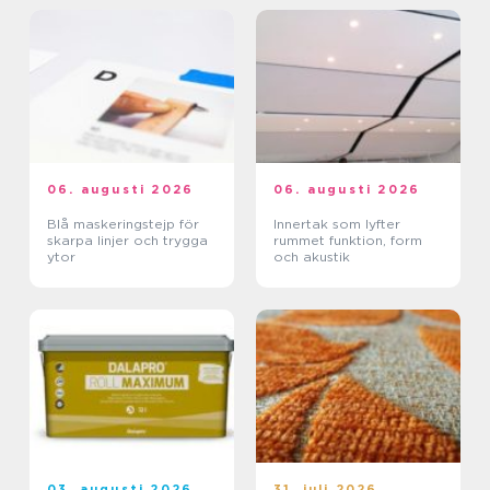
06. augusti 2026
06. augusti 2026
Blå maskeringstejp för
Innertak som lyfter
skarpa linjer och trygga
rummet funktion, form
ytor
och akustik
03. augusti 2026
31. juli 2026