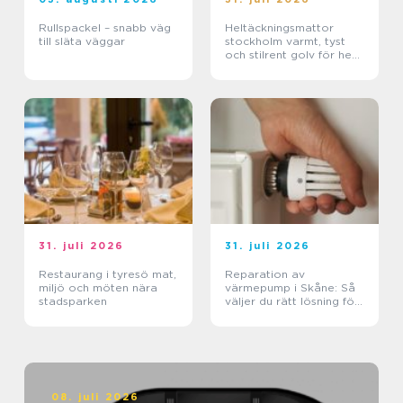
Rullspackel – snabb väg
Heltäckningsmattor
till släta väggar
stockholm varmt, tyst
och stilrent golv för hem
och kontor
31. juli 2026
31. juli 2026
Restaurang i tyresö mat,
Reparation av
miljö och möten nära
värmepump i Skåne: Så
stadsparken
väljer du rätt lösning för
klimat och plånbok
08. juli 2026