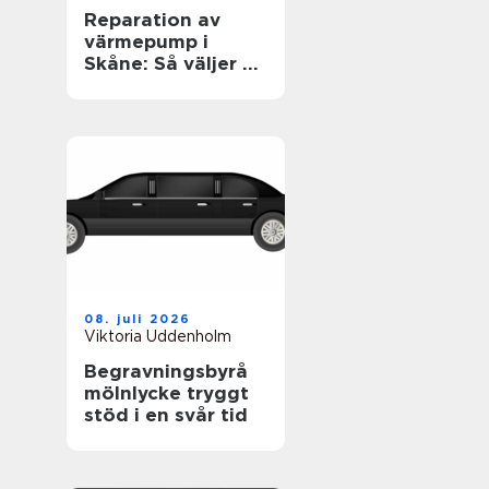
Reparation av
värmepump i
Skåne: Så väljer du
rätt lösning för
klimat och
plånbok
08. juli 2026
Viktoria Uddenholm
Begravningsbyrå
mölnlycke tryggt
stöd i en svår tid