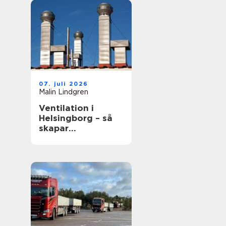
07. juli 2026
Malin Lindgren
Ventilation i
Helsingborg – så
skapar
fastighetsägare
friskare
byggnader