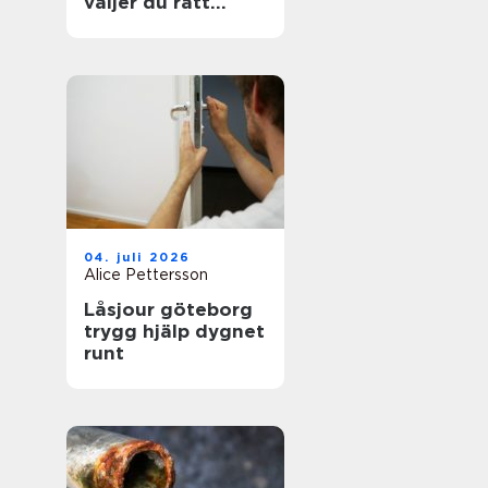
väljer du rätt
hantverkare för
hållbara golv
04. juli 2026
Alice Pettersson
Låsjour göteborg
trygg hjälp dygnet
runt