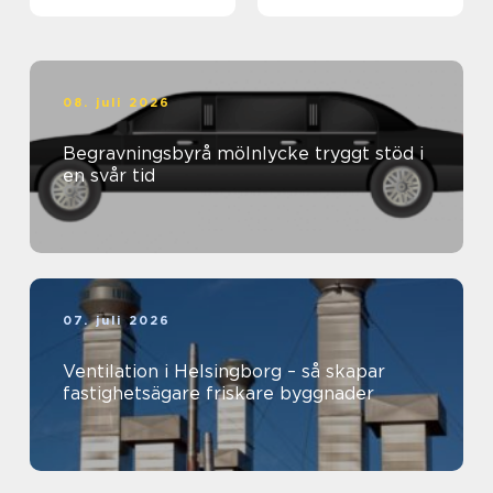
klimat och plånbok
08. juli 2026
Begravningsbyrå mölnlycke tryggt stöd i
en svår tid
07. juli 2026
Ventilation i Helsingborg – så skapar
fastighetsägare friskare byggnader