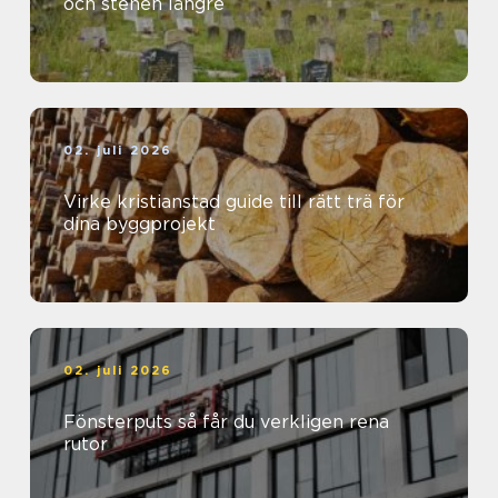
och stenen längre
02. juli 2026
Virke kristianstad guide till rätt trä för
dina byggprojekt
02. juli 2026
Fönsterputs så får du verkligen rena
rutor