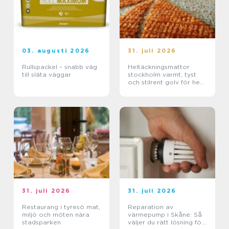
03. augusti 2026
31. juli 2026
Rullspackel – snabb väg
Heltäckningsmattor
till släta väggar
stockholm varmt, tyst
och stilrent golv för hem
och kontor
31. juli 2026
31. juli 2026
Restaurang i tyresö mat,
Reparation av
miljö och möten nära
värmepump i Skåne: Så
stadsparken
väljer du rätt lösning för