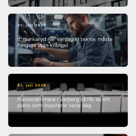
01. juli 2026
It markaryd när vardaglig teknik måste
fungera utan krångel
01. juli 2026
Pianostämmare i varberg så får du ett
piano som inspirerar varje dag