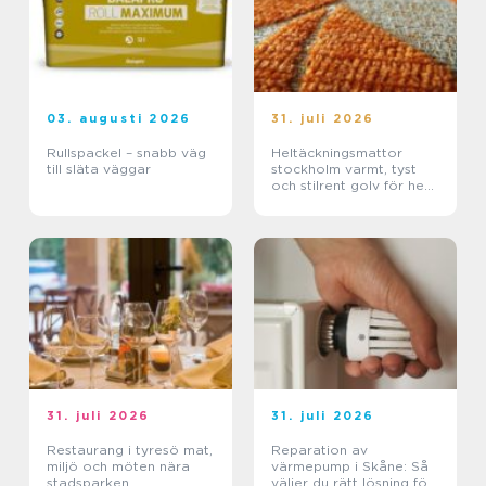
03. augusti 2026
31. juli 2026
Rullspackel – snabb väg
Heltäckningsmattor
till släta väggar
stockholm varmt, tyst
och stilrent golv för hem
och kontor
31. juli 2026
31. juli 2026
Restaurang i tyresö mat,
Reparation av
miljö och möten nära
värmepump i Skåne: Så
stadsparken
väljer du rätt lösning för