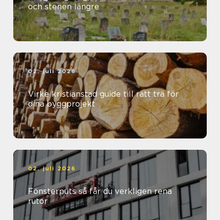
och stenen längre
02. juli 2026
Virke kristianstad guide till rätt trä för
dina byggprojekt
02. juli 2026
Fönsterputs så får du verkligen rena
rutor