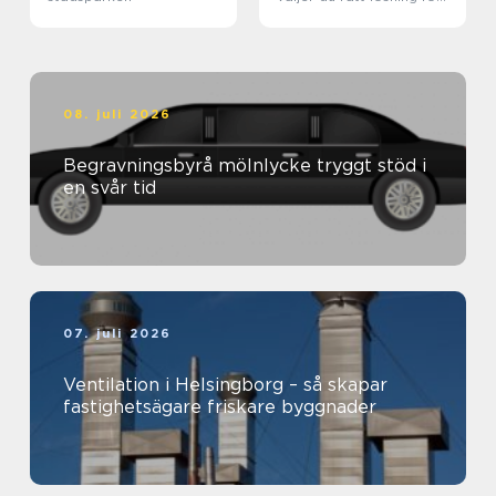
klimat och plånbok
08. juli 2026
Begravningsbyrå mölnlycke tryggt stöd i
en svår tid
07. juli 2026
Ventilation i Helsingborg – så skapar
fastighetsägare friskare byggnader