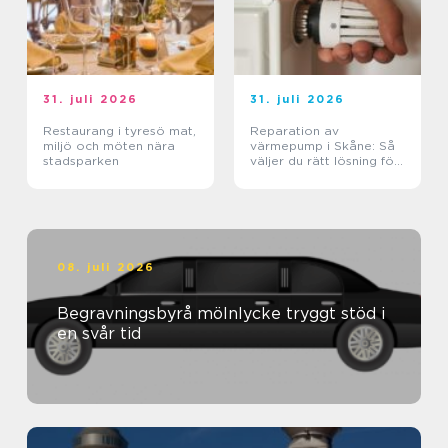
31. juli 2026
31. juli 2026
Restaurang i tyresö mat,
Reparation av
miljö och möten nära
värmepump i Skåne: Så
stadsparken
väljer du rätt lösning för
klimat och plånbok
08. juli 2026
Begravningsbyrå mölnlycke tryggt stöd i
en svår tid