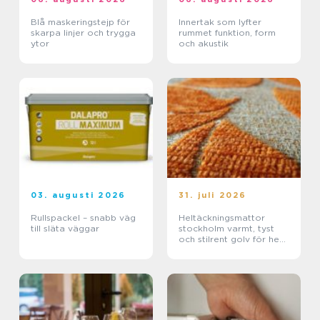
Blå maskeringstejp för
Innertak som lyfter
skarpa linjer och trygga
rummet funktion, form
ytor
och akustik
03. augusti 2026
31. juli 2026
Rullspackel – snabb väg
Heltäckningsmattor
till släta väggar
stockholm varmt, tyst
och stilrent golv för hem
och kontor