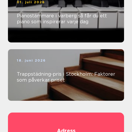
01. juli 2026
Pianostämmare i varberg så får du ett
piano som inspirerar varje dag
18. juni 2026
Trappstädning-pris i Stockholm: Faktorer
som påverkar priset
Adress