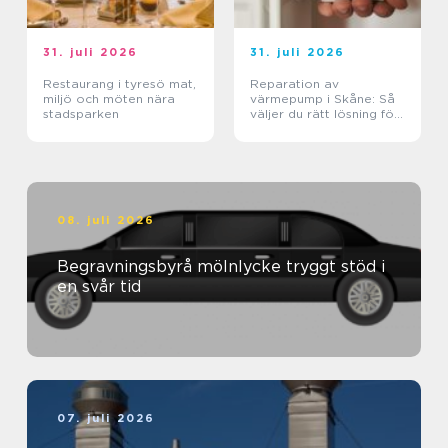
31. juli 2026
31. juli 2026
Restaurang i tyresö mat,
Reparation av
miljö och möten nära
värmepump i Skåne: Så
stadsparken
väljer du rätt lösning för
klimat och plånbok
08. juli 2026
Begravningsbyrå mölnlycke tryggt stöd i
en svår tid
07. juli 2026