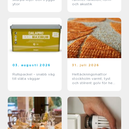
ytor
och akustik
03. augusti 2026
31. juli 2026
Rullspackel – snabb väg
Heltäckningsmattor
till släta väggar
stockholm varmt, tyst
och stilrent golv för hem
och kontor