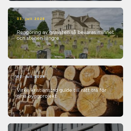
03. juli 2026
Rengöring av gravsten så bevaras minnet
och stenen längre
02. juli 2026
Virke kristianstad guide till rätt trä för
dina byggprojekt