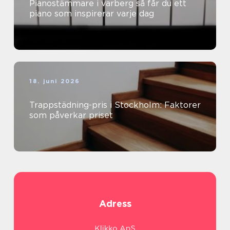
Pianostämmare i varberg så får du ett
piano som inspirerar varje dag
18. juni 2026
Trappstädning-pris i Stockholm: Faktorer
som påverkar priset
Adress