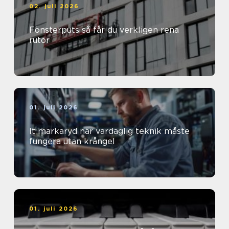
02. juli 2026
Fönsterputs så får du verkligen rena
rutor
01. juli 2026
It markaryd när vardaglig teknik måste
fungera utan krångel
01. juli 2026