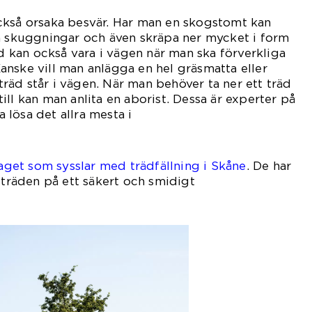
ckså orsaka besvär. Har man en skogstomt kan
a skuggningar och även skräpa ner mycket i form
äd kan också vara i vägen när man ska förverkliga
nske vill man anlägga en hel gräsmatta eller
äd står i vägen. När man behöver ta ner ett träd
a till kan man anlita en aborist. Dessa är experter på
lösa det allra mesta i
dväg.
taget som sysslar med trädfällning i Skåne
. De har
 träden på ett säkert och smidigt
tt.