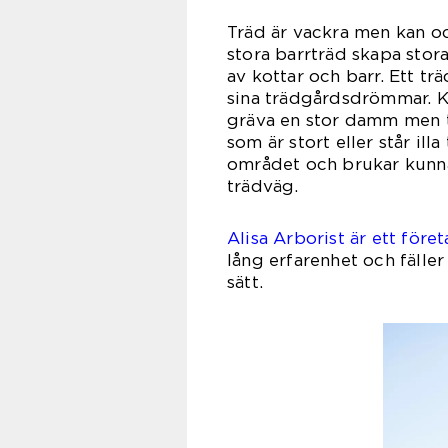
Träd är vackra men kan o
stora barrträd skapa stor
av kottar och barr. Ett tr
sina trädgårdsdrömmar. Ka
gräva en stor damm men tr
som är stort eller står ill
området och brukar kunna 
trä
Alisa Arborist är ett före
lång erfarenhet och fäller
sä