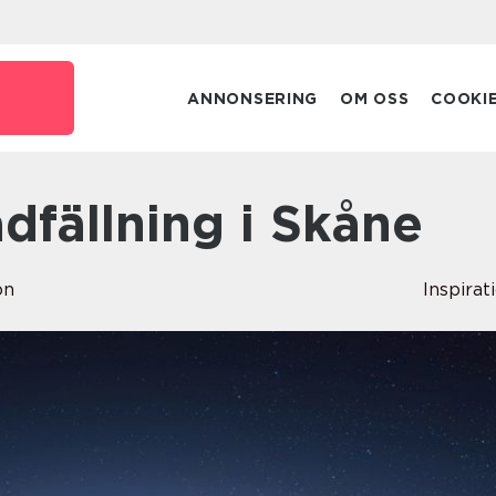
ANNONSERING
OM OSS
COOKI
rädfällning i Skåne
on
Inspirat