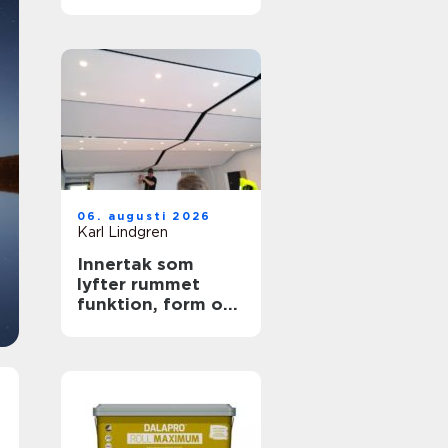
trygga ytor
06. augusti 2026
Karl Lindgren
Innertak som
lyfter rummet
funktion, form och
akustik