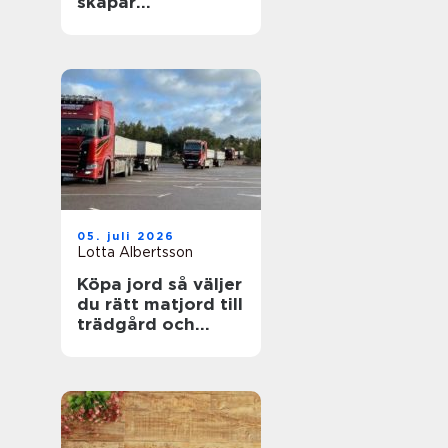
skapar
fastighetsägare
friskare
byggnader
05. juli 2026
Lotta Albertsson
Köpa jord så väljer
du rätt matjord till
trädgård och
anläggning