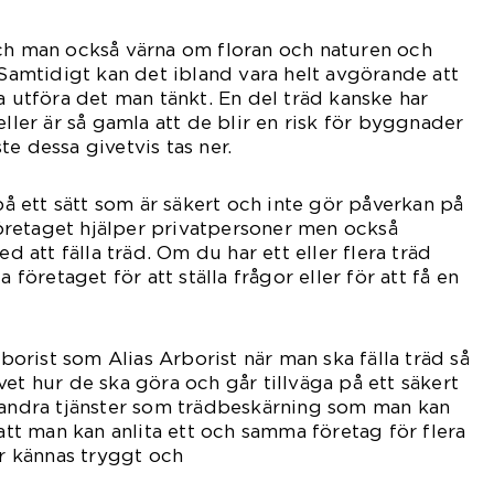
och man också värna om floran och naturen och
 Samtidigt kan det ibland vara helt avgörande att
a utföra det man tänkt. En del träd kanske har
eller är så gamla att de blir en risk för byggnader
e dessa givetvis tas ner.
 på ett sätt som är säkert och inte gör påverkan på
retaget hjälper privatpersoner men också
att fälla träd. Om du har ett eller flera träd
a företaget för att ställa frågor eller för att få en
arborist som Alias Arborist när man ska fälla träd så
et hur de ska göra och går tillväga på ett säkert
å andra tjänster som trädbeskärning som man kan
 att man kan anlita ett och samma företag för flera
ar kännas tryggt och
digt.