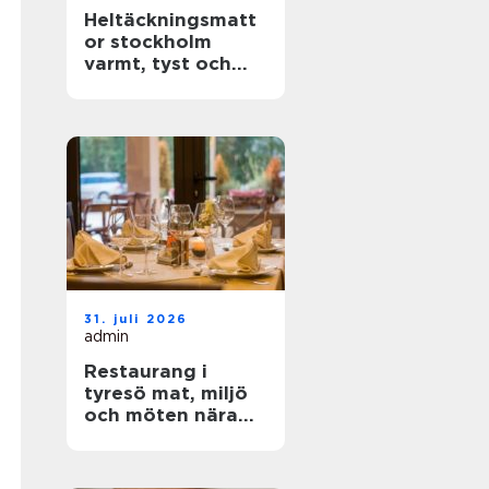
Heltäckningsmatt
or stockholm
varmt, tyst och
stilrent golv för
hem och kontor
31. juli 2026
admin
Restaurang i
tyresö mat, miljö
och möten nära
stadsparken