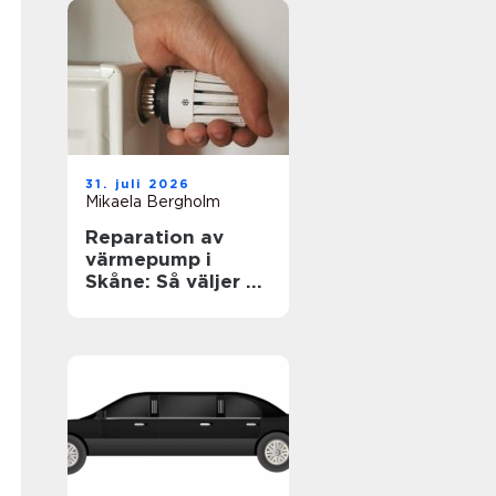
31. juli 2026
Mikaela Bergholm
Reparation av
värmepump i
Skåne: Så väljer du
rätt lösning för
klimat och
plånbok