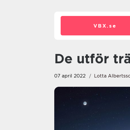
VBX.
se
De utför t
07 april 2022
Lotta Albertss