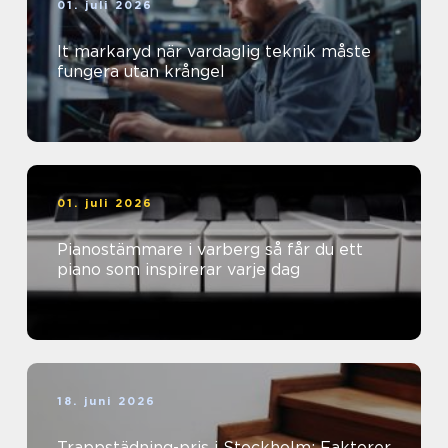
01. juli 2026
It markaryd när vardaglig teknik måste
fungera utan krångel
01. juli 2026
Pianostämmare i varberg så får du ett
piano som inspirerar varje dag
18. juni 2026
Trappstädning-pris i Stockholm: Faktorer