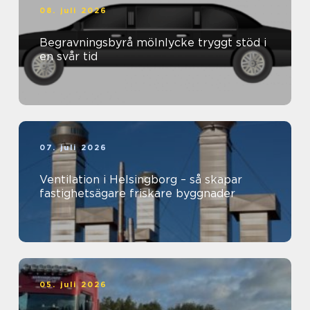
08. juli 2026
Begravningsbyrå mölnlycke tryggt stöd i
en svår tid
07. juli 2026
Ventilation i Helsingborg – så skapar
fastighetsägare friskare byggnader
05. juli 2026