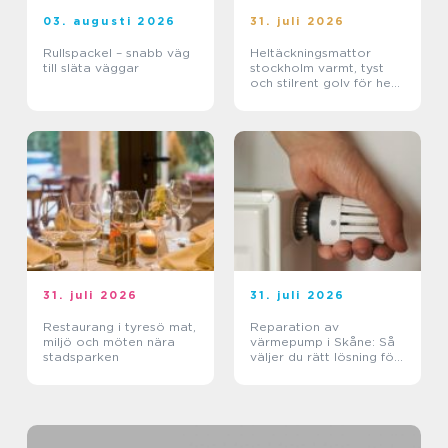
03. augusti 2026
31. juli 2026
Rullspackel – snabb väg
Heltäckningsmattor
till släta väggar
stockholm varmt, tyst
och stilrent golv för hem
och kontor
31. juli 2026
31. juli 2026
Restaurang i tyresö mat,
Reparation av
miljö och möten nära
värmepump i Skåne: Så
stadsparken
väljer du rätt lösning för
klimat och plånbok