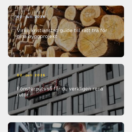
02. juli 2026
Virke kristianstad guide till rätt trä för
dina byggprojekt
02. juli 2026
Fönsterputs så får du verkligen rena
rutor