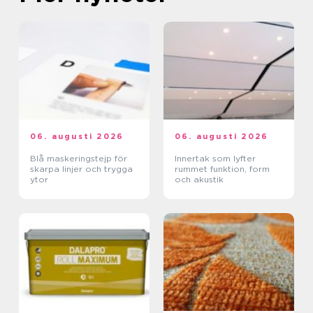
06. augusti 2026
06. augusti 2026
Blå maskeringstejp för
Innertak som lyfter
skarpa linjer och trygga
rummet funktion, form
ytor
och akustik