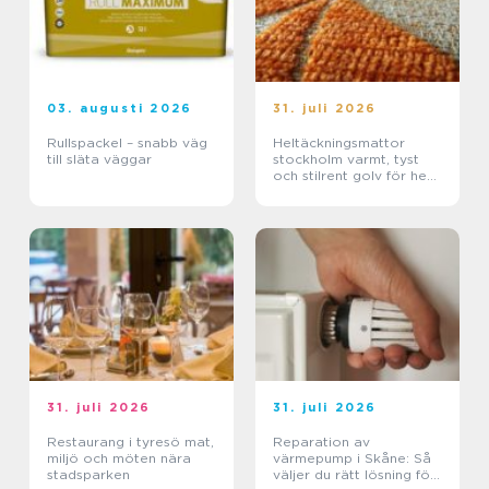
03. augusti 2026
31. juli 2026
Rullspackel – snabb väg
Heltäckningsmattor
till släta väggar
stockholm varmt, tyst
och stilrent golv för hem
och kontor
31. juli 2026
31. juli 2026
Restaurang i tyresö mat,
Reparation av
miljö och möten nära
värmepump i Skåne: Så
stadsparken
väljer du rätt lösning för