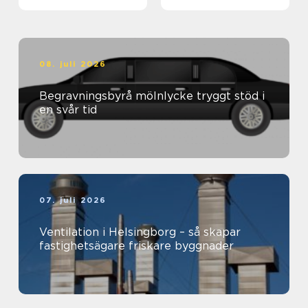
klimat och plånbok
08. juli 2026
Begravningsbyrå mölnlycke tryggt stöd i
en svår tid
07. juli 2026
Ventilation i Helsingborg – så skapar
fastighetsägare friskare byggnader