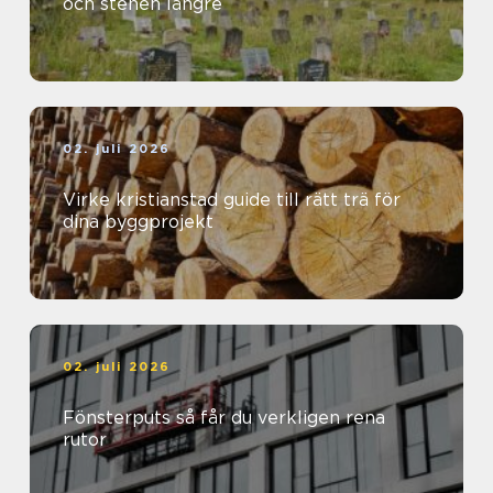
och stenen längre
02. juli 2026
Virke kristianstad guide till rätt trä för
dina byggprojekt
02. juli 2026
Fönsterputs så får du verkligen rena
rutor