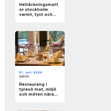
Heltäckningsmatt
or stockholm
varmt, tyst och
stilrent golv för
hem och kontor
31. juli 2026
admin
Restaurang i
tyresö mat, miljö
och möten nära
stadsparken