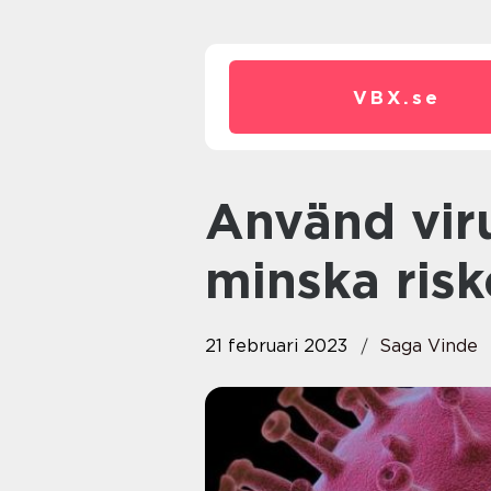
VBX.
se
Använd virussanering för att
minska ris
21 februari 2023
Saga Vinde