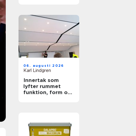
trygga ytor
06. augusti 2026
Karl Lindgren
Innertak som
lyfter rummet
funktion, form och
akustik