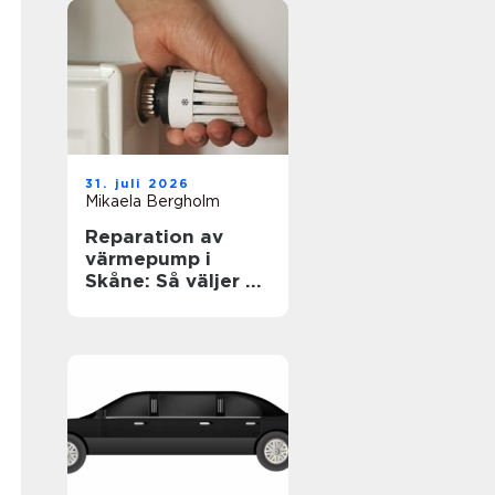
31. juli 2026
Mikaela Bergholm
Reparation av
värmepump i
Skåne: Så väljer du
rätt lösning för
klimat och
plånbok