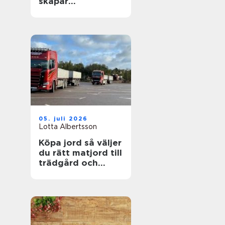
skapar
fastighetsägare
friskare
byggnader
05. juli 2026
Lotta Albertsson
Köpa jord så väljer
du rätt matjord till
trädgård och
anläggning