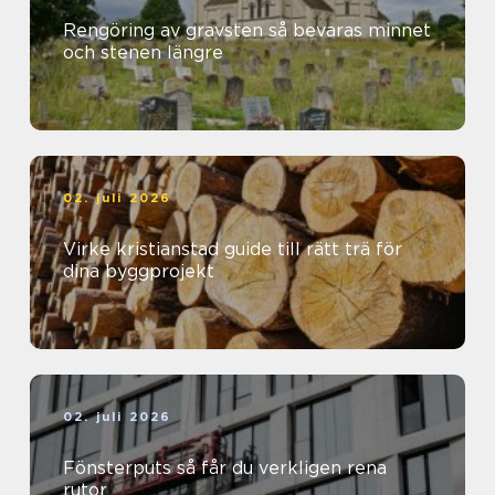
Rengöring av gravsten så bevaras minnet
och stenen längre
02. juli 2026
Virke kristianstad guide till rätt trä för
dina byggprojekt
02. juli 2026
Fönsterputs så får du verkligen rena
rutor