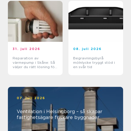
31. juli 2026
08. juli 2026
Reparation av
Begravningsbyrå
värmepump i Skåne: Så
mölnlycke tryggt stöd i
väljer du rätt lösning för
en svår tid
klimat och plånbok
07. juli 2026
Ventilation i Helsingborg – så skapar
fastighetsägare friskare byggnader