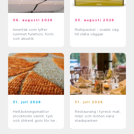
06. augusti 2026
03. augusti 2026
Innertak som lyfter
Rullspackel – snabb väg
rummet funktion, form
till släta väggar
och akustik
31. juli 2026
31. juli 2026
Heltäckningsmattor
Restaurang i tyresö mat,
stockholm varmt, tyst
miljö och möten nära
och stilrent golv för hem
stadsparken
och kontor