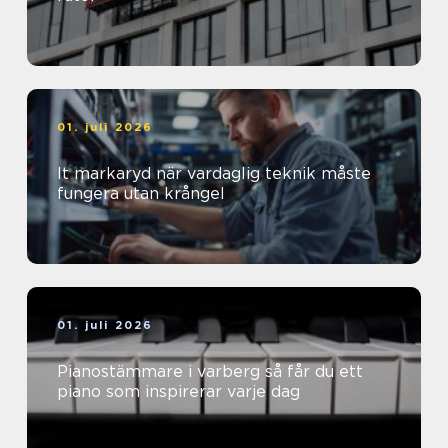
01. juli 2026
It markaryd när vardaglig teknik måste
fungera utan krångel
01. juli 2026
Pianostämmare i varberg så får du ett
piano som inspirerar varje dag