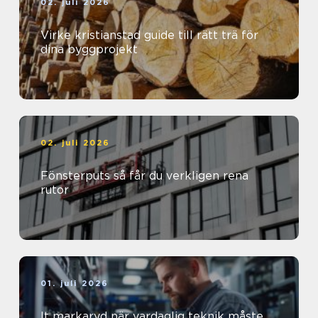
02. juli 2026
Virke kristianstad guide till rätt trä för
dina byggprojekt
02. juli 2026
Fönsterputs så får du verkligen rena
rutor
01. juli 2026
It markaryd när vardaglig teknik måste