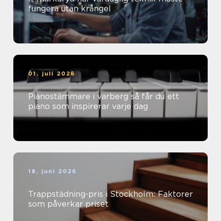
fungera utan krångel
01. juli 2026
Pianostämmare i varberg så får du ett
piano som inspirerar varje dag
18. juni 2026
Trappstädning-pris i Stockholm: Faktorer
som påverkar priset