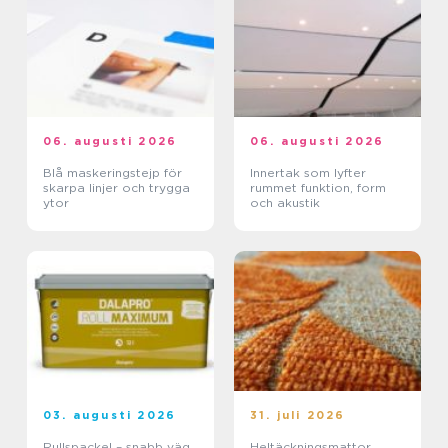
06. augusti 2026
06. augusti 2026
Blå maskeringstejp för
Innertak som lyfter
skarpa linjer och trygga
rummet funktion, form
ytor
och akustik
03. augusti 2026
31. juli 2026
Rullspackel – snabb väg
Heltäckningsmattor