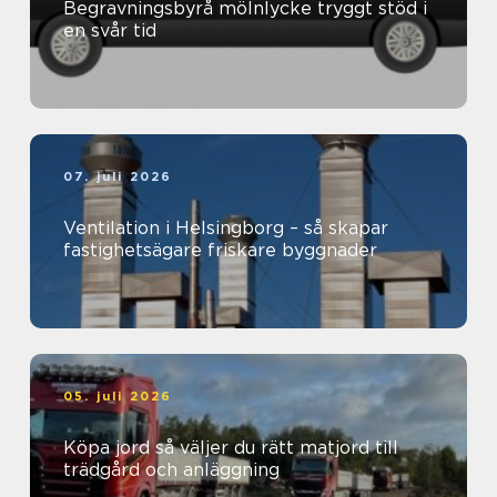
Begravningsbyrå mölnlycke tryggt stöd i
en svår tid
07. juli 2026
Ventilation i Helsingborg – så skapar
fastighetsägare friskare byggnader
05. juli 2026
Köpa jord så väljer du rätt matjord till
trädgård och anläggning