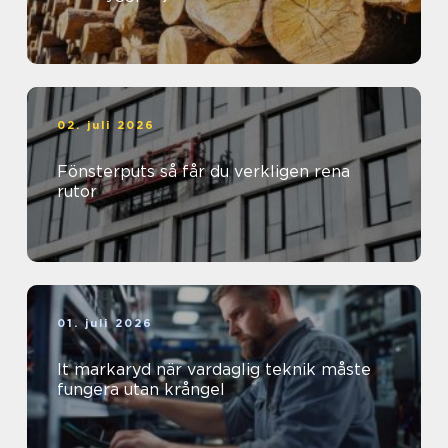
02. juli 2026
Fönsterputs så får du verkligen rena
rutor
01. juli 2026
It markaryd när vardaglig teknik måste
fungera utan krångel