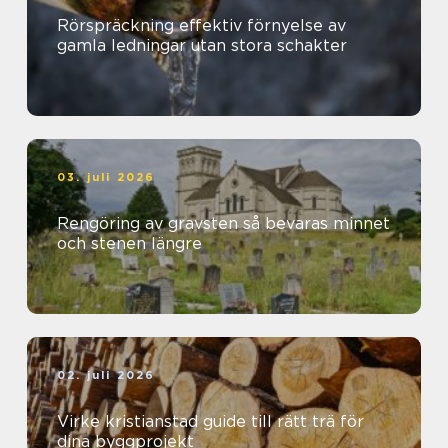
Rörspräckning effektiv förnyelse av
gamla ledningar utan stora schakter
03. juli 2026
Rengöring av gravsten så bevaras minnet
och stenen längre
02. juli 2026
Virke kristianstad guide till rätt trä för
dina byggprojekt