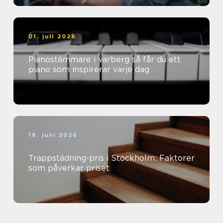
01. juli 2026
Pianostämmare i varberg så får du ett
piano som inspirerar varje dag
18. juni 2026
Trappstädning-pris i Stockholm: Faktorer
som påverkar priset