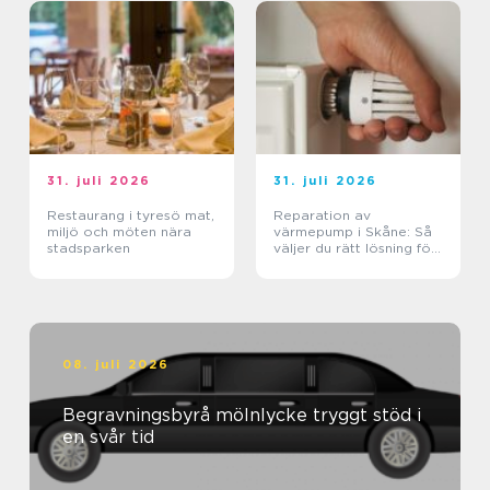
31. juli 2026
31. juli 2026
Restaurang i tyresö mat,
Reparation av
miljö och möten nära
värmepump i Skåne: Så
stadsparken
väljer du rätt lösning för
klimat och plånbok
08. juli 2026
Begravningsbyrå mölnlycke tryggt stöd i
en svår tid