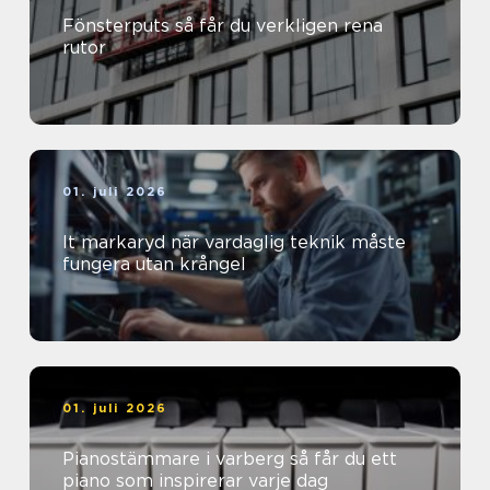
Fönsterputs så får du verkligen rena
rutor
01. juli 2026
It markaryd när vardaglig teknik måste
fungera utan krångel
01. juli 2026
Pianostämmare i varberg så får du ett
piano som inspirerar varje dag