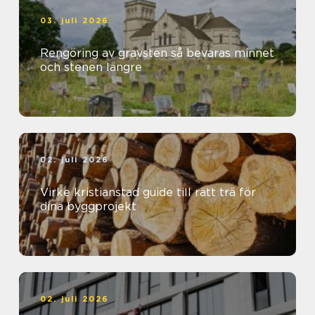
03. juli 2026
Rengöring av gravsten så bevaras minnet
och stenen längre
02. juli 2026
Virke kristianstad guide till rätt trä för
dina byggprojekt
02. juli 2026