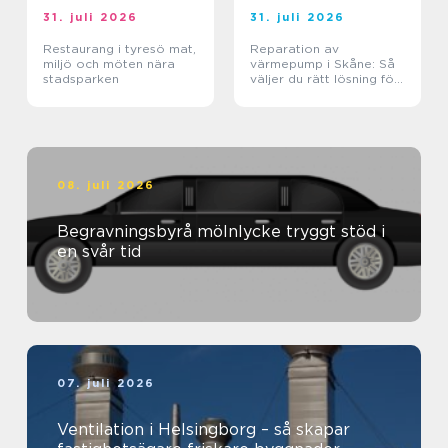
31. juli 2026
31. juli 2026
Restaurang i tyresö mat,
Reparation av
miljö och möten nära
värmepump i Skåne: Så
stadsparken
väljer du rätt lösning för
klimat och plånbok
08. juli 2026
Begravningsbyrå mölnlycke tryggt stöd i
en svår tid
07. juli 2026
Ventilation i Helsingborg – så skapar