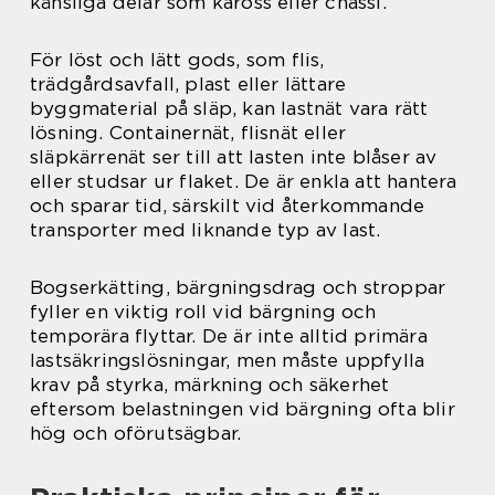
känsliga delar som kaross eller chassi.
För löst och lätt gods, som flis,
trädgårdsavfall, plast eller lättare
byggmaterial på släp, kan lastnät vara rätt
lösning. Containernät, flisnät eller
släpkärrenät ser till att lasten inte blåser av
eller studsar ur flaket. De är enkla att hantera
och sparar tid, särskilt vid återkommande
transporter med liknande typ av last.
Bogserkätting, bärgningsdrag och stroppar
fyller en viktig roll vid bärgning och
temporära flyttar. De är inte alltid primära
lastsäkringslösningar, men måste uppfylla
krav på styrka, märkning och säkerhet
eftersom belastningen vid bärgning ofta blir
hög och oförutsägbar.