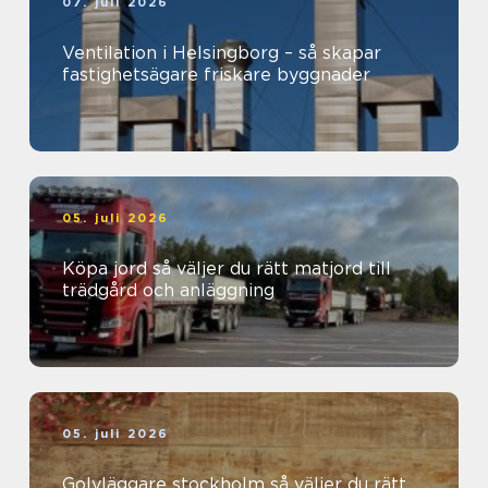
07. juli 2026
Ventilation i Helsingborg – så skapar
fastighetsägare friskare byggnader
05. juli 2026
Köpa jord så väljer du rätt matjord till
trädgård och anläggning
05. juli 2026
Golvläggare stockholm så väljer du rätt