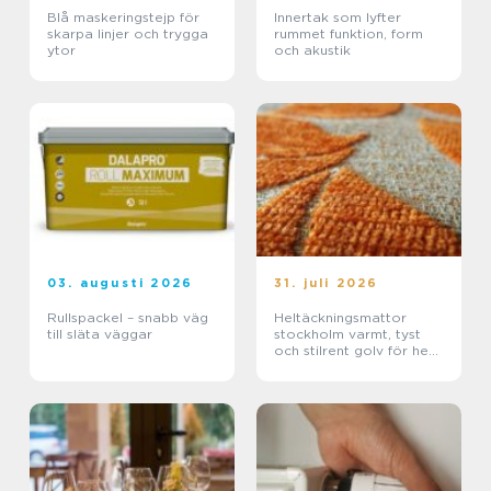
Blå maskeringstejp för
Innertak som lyfter
skarpa linjer och trygga
rummet funktion, form
ytor
och akustik
03. augusti 2026
31. juli 2026
Rullspackel – snabb väg
Heltäckningsmattor
till släta väggar
stockholm varmt, tyst
och stilrent golv för hem
och kontor