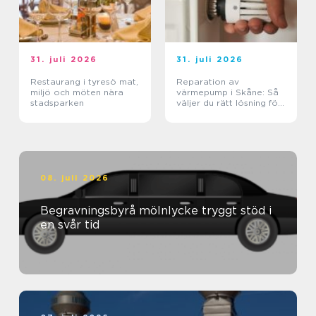
31. juli 2026
31. juli 2026
Restaurang i tyresö mat,
Reparation av
miljö och möten nära
värmepump i Skåne: Så
stadsparken
väljer du rätt lösning för
klimat och plånbok
08. juli 2026
Begravningsbyrå mölnlycke tryggt stöd i
en svår tid