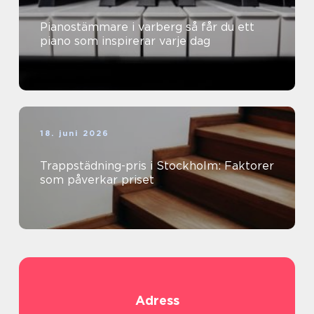
Pianostämmare i varberg så får du ett
piano som inspirerar varje dag
18. juni 2026
Trappstädning-pris i Stockholm: Faktorer
som påverkar priset
Adress