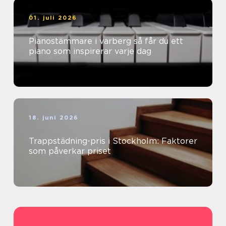
01. juli 2026
Pianostämmare i varberg så får du ett
piano som inspirerar varje dag
18. juni 2026
Trappstädning-pris i Stockholm: Faktorer
som påverkar priset