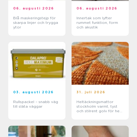
06. augusti 2026
06. augusti 2026
Blå maskeringstejp för
Innertak som lyfter
skarpa linjer och trygga
rummet funktion, form
ytor
och akustik
03. augusti 2026
31. juli 2026
Rullspackel – snabb väg
Heltäckningsmattor
till släta väggar
stockholm varmt, tyst
och stilrent golv för hem
och kontor