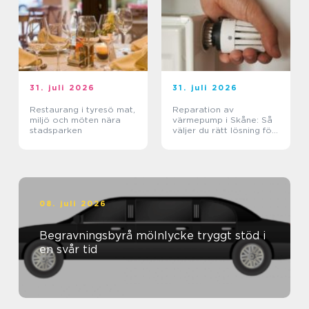
31. juli 2026
31. juli 2026
Restaurang i tyresö mat,
Reparation av
miljö och möten nära
värmepump i Skåne: Så
stadsparken
väljer du rätt lösning för
klimat och plånbok
08. juli 2026
Begravningsbyrå mölnlycke tryggt stöd i
en svår tid