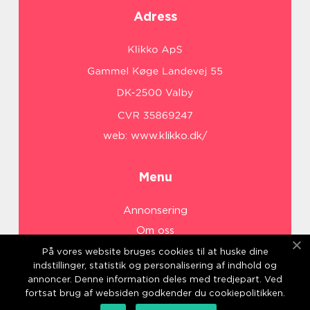
Adress
web:
www.klikko.dk/
Menu
Annonsering
Om oss
Cookies
På vores website bruges cookies til at huske dine
indstillinger, statistik og personalisering af indhold og
Kontakta oss
annoncer. Denne information deles med tredjepart. Ved
Sitemap
fortsat brug af websiden godkender du cookiepolitikken.