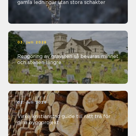
gamla ledningar utan stora schakter
03. juli 2026
Rengöring av gravsten så bevaras minnet
och stenen längre
02. juli 2026
Virke kristianstad guide till rätt trä för
dina byggprojekt