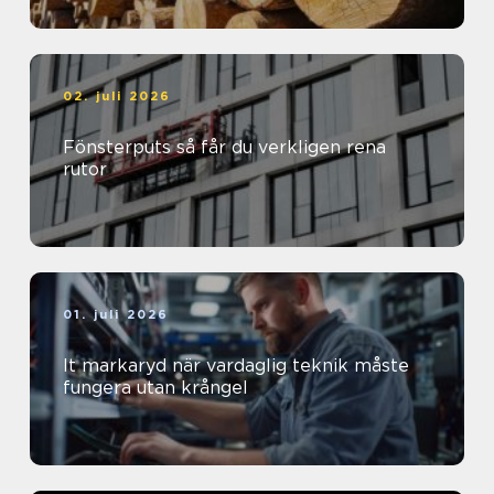
02. juli 2026
Fönsterputs så får du verkligen rena
rutor
01. juli 2026
It markaryd när vardaglig teknik måste
fungera utan krångel