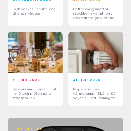
Rullspackel – snabb väg
Heltäckningsmattor
till släta väggar
stockholm varmt, tyst
och stilrent golv för hem
och kontor
31. juli 2026
31. juli 2026
Restaurang i tyresö mat,
Reparation av
miljö och möten nära
värmepump i Skåne: Så
stadsparken
väljer du rätt lösning för
klimat och plånbok
08. juli 2026