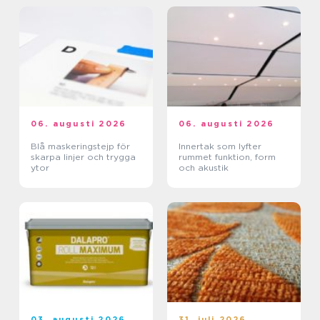
06. augusti 2026
06. augusti 2026
Blå maskeringstejp för
Innertak som lyfter
skarpa linjer och trygga
rummet funktion, form
ytor
och akustik
03. augusti 2026
31. juli 2026