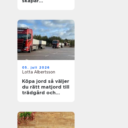
skapar
fastighetsägare
friskare
byggnader
05. juli 2026
Lotta Albertsson
Köpa jord så väljer
du rätt matjord till
trädgård och
anläggning