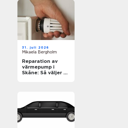
31. juli 2026
Mikaela Bergholm
Reparation av
värmepump i
Skåne: Så väljer du
rätt lösning för
klimat och
plånbok