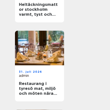
Heltäckningsmatt
or stockholm
varmt, tyst och
stilrent golv för
hem och kontor
31. juli 2026
admin
Restaurang i
tyresö mat, miljö
och möten nära
stadsparken