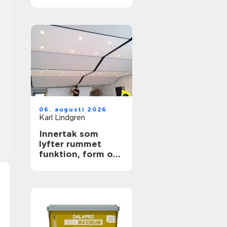
trygga ytor
06. augusti 2026
Karl Lindgren
Innertak som
lyfter rummet
funktion, form och
akustik