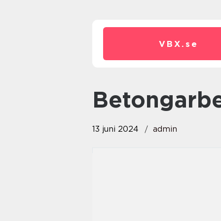
VBX.
se
betongarb
13 juni 2024
admin