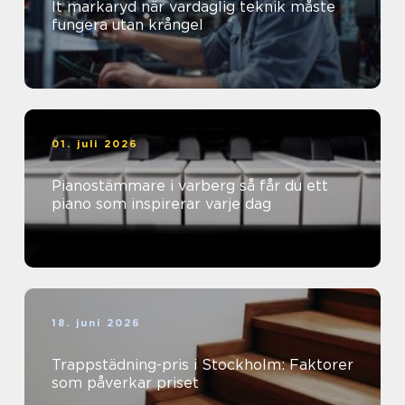
It markaryd när vardaglig teknik måste
fungera utan krångel
01. juli 2026
Pianostämmare i varberg så får du ett
piano som inspirerar varje dag
18. juni 2026
Trappstädning-pris i Stockholm: Faktorer
som påverkar priset