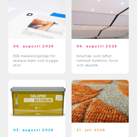
06. augusti 2026
06. augusti 2026
Blå maskeringstejp för
Innertak som lyfter
skarpa linjer och trygga
rummet funktion, form
ytor
och akustik
03. augusti 2026
31. juli 2026