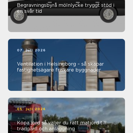
Begravningsbyrå mölnlycke tryggt stöd i
en svår tid
07. juli 2026
Ventilation i Helsingborg – så skapar
fastighetsägare friskare byggnader
05. juli 2026
Köpa jord så väljer du rätt matjord till
trädgård och anläggning