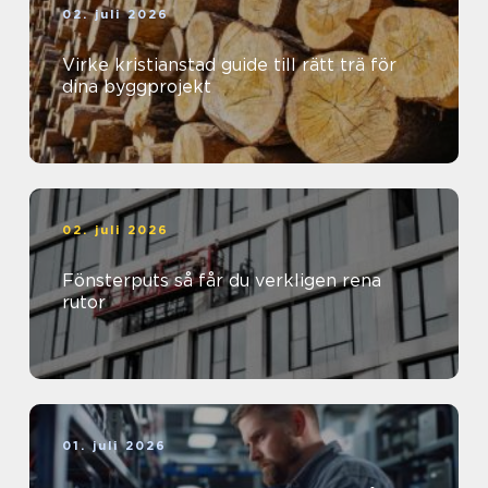
02. juli 2026
Virke kristianstad guide till rätt trä för
dina byggprojekt
02. juli 2026
Fönsterputs så får du verkligen rena
rutor
01. juli 2026