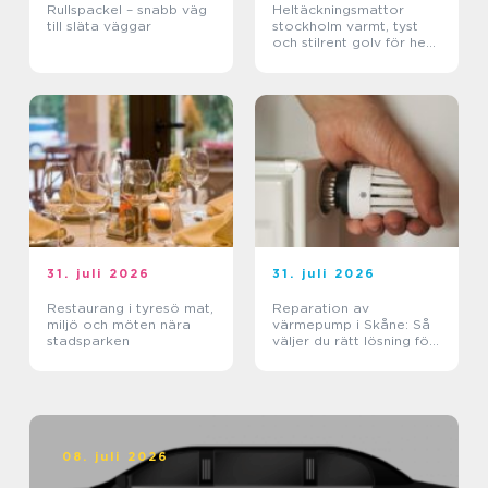
Rullspackel – snabb väg
Heltäckningsmattor
till släta väggar
stockholm varmt, tyst
och stilrent golv för hem
och kontor
31. juli 2026
31. juli 2026
Restaurang i tyresö mat,
Reparation av
miljö och möten nära
värmepump i Skåne: Så
stadsparken
väljer du rätt lösning för
klimat och plånbok
08. juli 2026