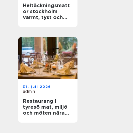
Heltäckningsmatt
or stockholm
varmt, tyst och
stilrent golv för
hem och kontor
31. juli 2026
admin
Restaurang i
tyresö mat, miljö
och möten nära
stadsparken