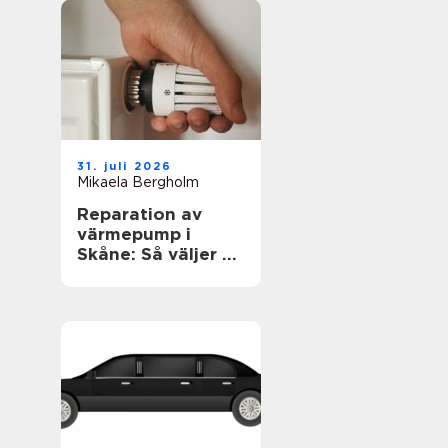
31. juli 2026
Mikaela Bergholm
Reparation av
värmepump i
Skåne: Så väljer du
rätt lösning för
klimat och
plånbok