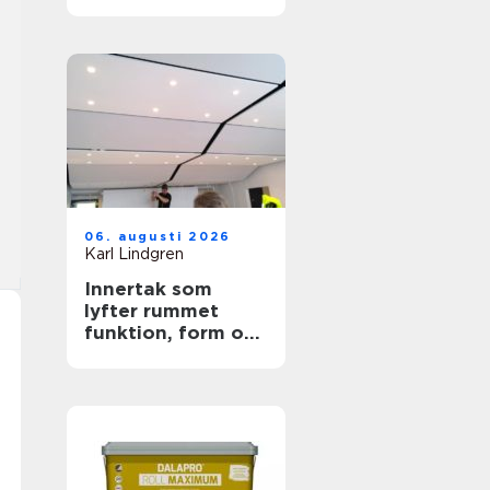
trygga ytor
06. augusti 2026
Karl Lindgren
Innertak som
lyfter rummet
funktion, form och
akustik