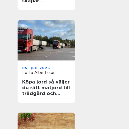
skapar
fastighetsägare
friskare
byggnader
05. juli 2026
Lotta Albertsson
Köpa jord så väljer
du rätt matjord till
trädgård och
anläggning