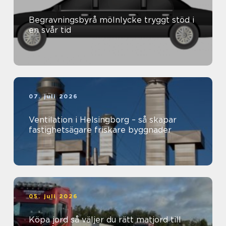
Begravningsbyrå mölnlycke tryggt stöd i
en svår tid
07. juli 2026
Ventilation i Helsingborg – så skapar
fastighetsägare friskare byggnader
05. juli 2026
Köpa jord så väljer du rätt matjord till