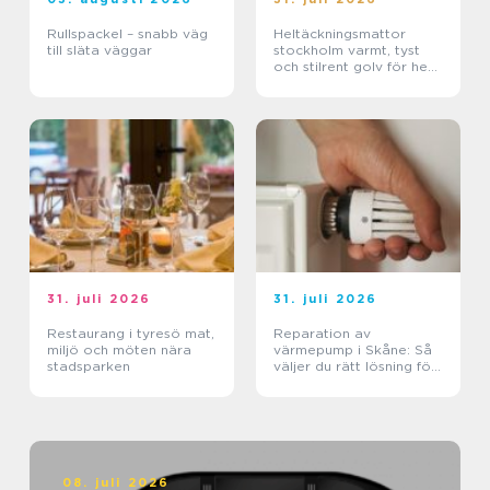
Rullspackel – snabb väg
Heltäckningsmattor
till släta väggar
stockholm varmt, tyst
och stilrent golv för hem
och kontor
31. juli 2026
31. juli 2026
Restaurang i tyresö mat,
Reparation av
miljö och möten nära
värmepump i Skåne: Så
stadsparken
väljer du rätt lösning för
klimat och plånbok
08. juli 2026