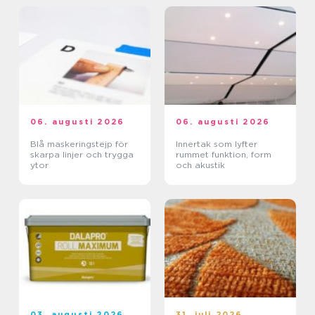
06. augusti 2026
06. augusti 2026
Blå maskeringstejp för
Innertak som lyfter
skarpa linjer och trygga
rummet funktion, form
ytor
och akustik
03. augusti 2026
31. juli 2026