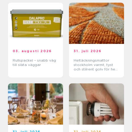
03. augusti 2026
31. juli 2026
Rullspackel – snabb väg
Heltäckningsmattor
till släta väggar
stockholm varmt, tyst
och stilrent golv för hem
och kontor
31. juli 2026
31. juli 2026