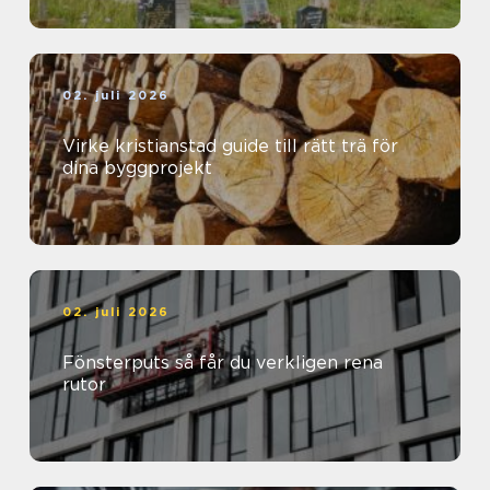
02. juli 2026
Virke kristianstad guide till rätt trä för
dina byggprojekt
02. juli 2026
Fönsterputs så får du verkligen rena
rutor