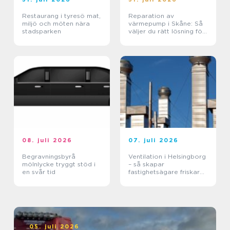
Restaurang i tyresö mat,
Reparation av
miljö och möten nära
värmepump i Skåne: Så
stadsparken
väljer du rätt lösning för
klimat och plånbok
08. juli 2026
07. juli 2026
Begravningsbyrå
Ventilation i Helsingborg
mölnlycke tryggt stöd i
– så skapar
en svår tid
fastighetsägare friskare
byggnader
05. juli 2026