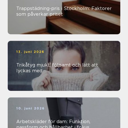
Trappstädning-pris i Stockholm: Faktorer
som påverkar priset
13. juni 2026
Trikåtyg mjukt, följsamt och lätt att
lyckas med
10. juni 2026
Arbetskläder för dam: Funktion,
passform och hållbarhet i fokus