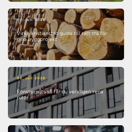
02. juli 2026
Virke kristianstad guide till rätt trä för
dina byggprojekt
02. juli 2026
Fönsterputs så får du verkligen rena
rutor