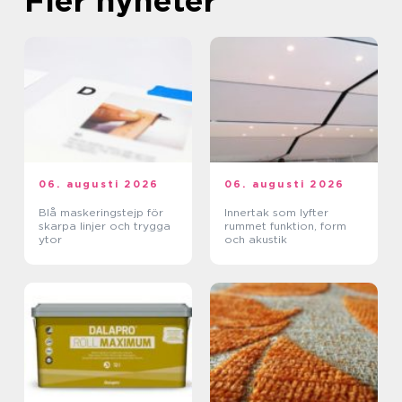
Fler nyheter
06. augusti 2026
06. augusti 2026
Blå maskeringstejp för
Innertak som lyfter
skarpa linjer och trygga
rummet funktion, form
ytor
och akustik