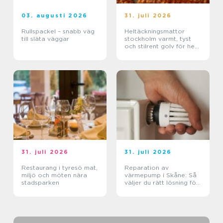
03. augusti 2026
31. juli 2026
Rullspackel – snabb väg
Heltäckningsmattor
till släta väggar
stockholm varmt, tyst
och stilrent golv för hem
och kontor
31. juli 2026
31. juli 2026
Restaurang i tyresö mat,
Reparation av
miljö och möten nära
värmepump i Skåne: Så
stadsparken
väljer du rätt lösning för
klimat och plånbok