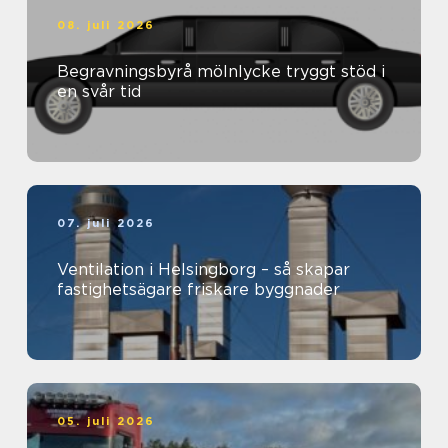
08. juli 2026
Begravningsbyrå mölnlycke tryggt stöd i
en svår tid
07. juli 2026
Ventilation i Helsingborg – så skapar
fastighetsägare friskare byggnader
05. juli 2026