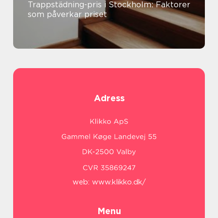
Trappstädning-pris i Stockholm: Faktorer
som påverkar priset
Adress
web:
www.klikko.dk/
Menu