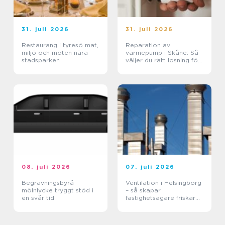
31. juli 2026
31. juli 2026
Restaurang i tyresö mat,
Reparation av
miljö och möten nära
värmepump i Skåne: Så
stadsparken
väljer du rätt lösning för
klimat och plånbok
08. juli 2026
07. juli 2026
Begravningsbyrå
Ventilation i Helsingborg
mölnlycke tryggt stöd i
– så skapar
en svår tid
fastighetsägare friskare
byggnader