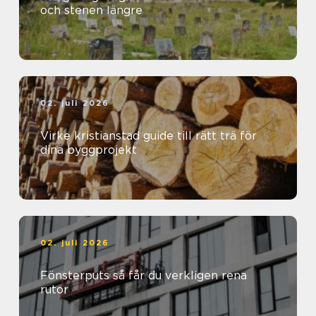
och stenen längre
02. juli 2026
Virke kristianstad guide till rätt trä för
dina byggprojekt
02. juli 2026
Fönsterputs så får du verkligen rena
rutor