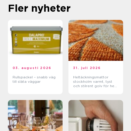
Fler nyheter
03. augusti 2026
31. juli 2026
Rullspackel – snabb väg
Heltäckningsmattor
till släta väggar
stockholm varmt, tyst
och stilrent golv för hem
och kontor