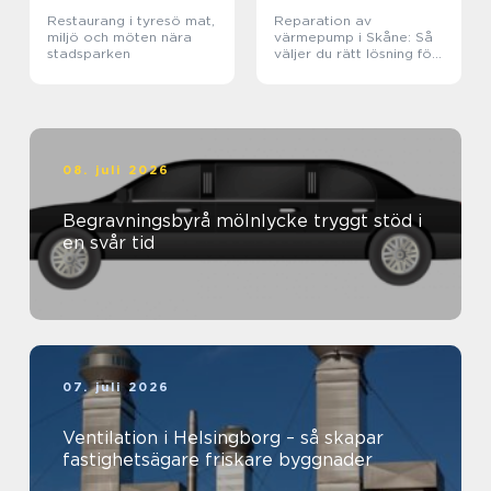
Restaurang i tyresö mat,
Reparation av
miljö och möten nära
värmepump i Skåne: Så
stadsparken
väljer du rätt lösning för
klimat och plånbok
08. juli 2026
Begravningsbyrå mölnlycke tryggt stöd i
en svår tid
07. juli 2026
Ventilation i Helsingborg – så skapar
fastighetsägare friskare byggnader