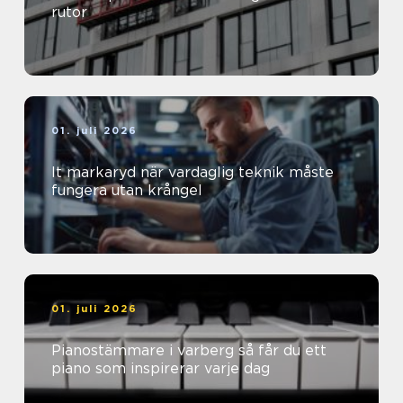
rutor
01. juli 2026
It markaryd när vardaglig teknik måste
fungera utan krångel
01. juli 2026
Pianostämmare i varberg så får du ett
piano som inspirerar varje dag