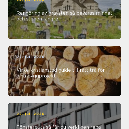
Rengöring av gravsten så bevaras minnet
och stenen längre
02. juli 2026
Virke kristianstad guide till rätt trä för
dina byggprojekt
02. juli 2026
Fönsterputs så får du verkligen rena