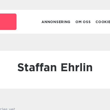
ANNONSERING
OM OSS
COOKI
Staffan Ehrlin
cles yet