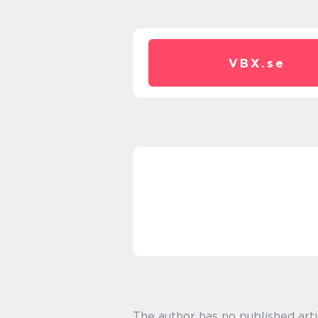
VBX.
se
The author has no published arti