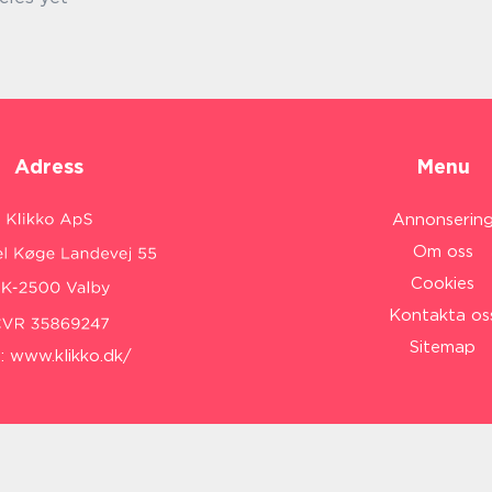
Adress
Menu
Annonserin
Om oss
Cookies
Kontakta os
Sitemap
:
www.klikko.dk/