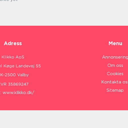
Adress
Menu
Annonserin
Om oss
Cookies
Kontakta os
Sitemap
:
www.klikko.dk/