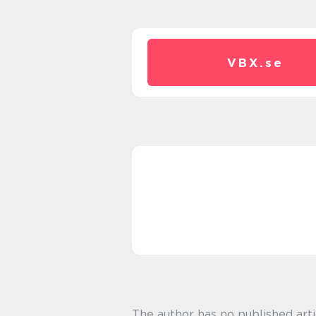
VBX.
se
The author has no published arti