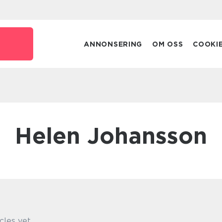
ANNONSERING
OM OSS
COOKI
Helen Johansson
cles yet